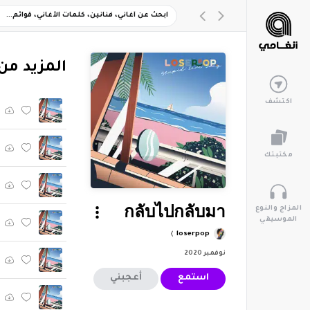
‏المزيد من ألبوم "ng
اكتشف
مكتبتك
المزاج والنوع
กลับไปกลับมา
الموسيقي
loserpop
نوفمبر 2020
استمع
أعجبني