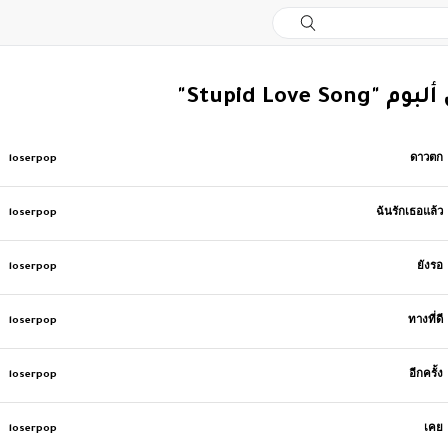
Stupid Love So"
loserpop
ดาวตก
loserpop
ฉันรักเธอแล้ว
loserpop
ยังรอ
loserpop
ทางที่ดี
loserpop
อีกครั้ง
loserpop
เคย