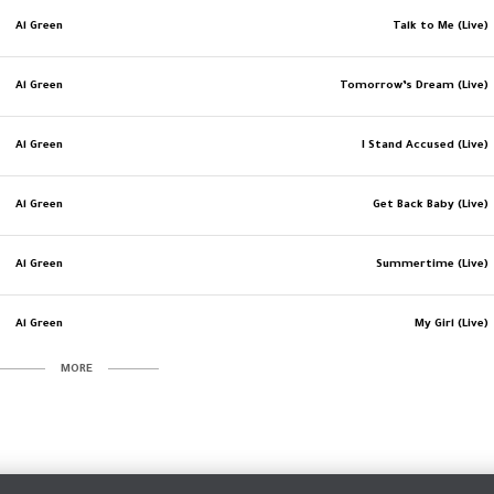
Al Green
Talk to Me (Live)
Al Green
Tomorrow’s Dream (Live)
Al Green
I Stand Accused (Live)
Al Green
Get Back Baby (Live)
Al Green
Summertime (Live)
Al Green
My Girl (Live)
MORE