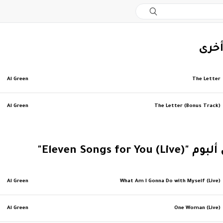
أخرى
Al Green
The Letter
Al Green
The Letter (Bonus Track)
Eleven Songs for Y)"
Al Green
What Am I Gonna Do with Myself (Live)
Al Green
One Woman (Live)