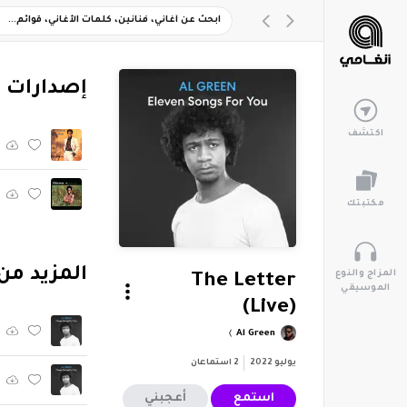
‏إصدارات 
اكتشف
مكتبتك
‏المزيد من ألبوم "ou (Live
المزاج والنوع
The Letter
الموسيقي
(Live)
Al Green
يوليو 2022
2
استماعان
استمع
أعجبني