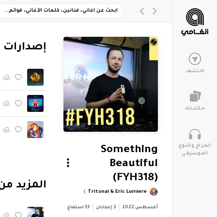
‏إصدارات 
اكتشف
مكتبتك
المزاج والنوع
Something
الموسيقي
Beautiful
(FYH318)
‏المزيد من ألبوم "y Radioshow #318
Tritonal & Eric Lumiere
أغسطس 2022
2
إعجابان
33
استماع