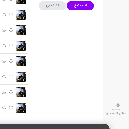
استمع
أعجبني
حمّل التطبيق