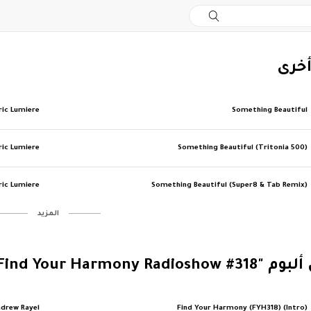
أخرى
ric Lumiere
Something Beautiful
ric Lumiere
Something Beautiful (Tritonia 500)
ric Lumiere
Something Beautiful (Super8 & Tab Remix)
‏المزيد
FYH318 - Find Your Harmon"
drew Rayel
Find Your Harmony (FYH318) (Intro)