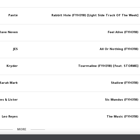
Panté
Rabbit Hole (FYH318) [Light Side Track Of The Week]
 Dave Neven
Feel Alive (FYH318)
JES
All Or Nothing (FYH318)
Kryder
Tourmaline (FYH318) [feat. STORME]
 Sarah Mark
Shallow (FYH318)
les & Lister
Sic Mundus (FYH318)
Leo Reyes
The Music (FYH318)
MORE