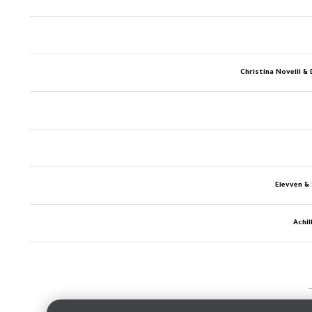
Christina Novelli &
Elevven &
Achil