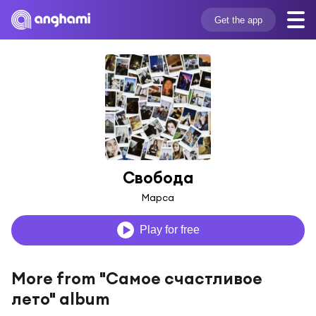
Get the app
Свобода
Марса
Play for free
More from "Самое счастливое
лето" album