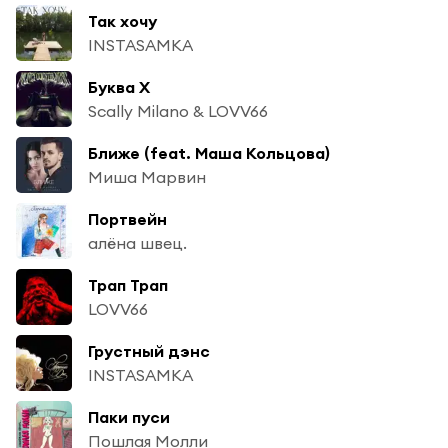
Так хочу
INSTASAMKA
Буква Х
Scally Milano & LOVV66
Ближе (feat. Маша Кольцова)
Миша Марвин
Портвейн
алёна швец.
Трап Трап
LOVV66
Грустный дэнс
INSTASAMKA
Паки пуси
Пошлая Молли