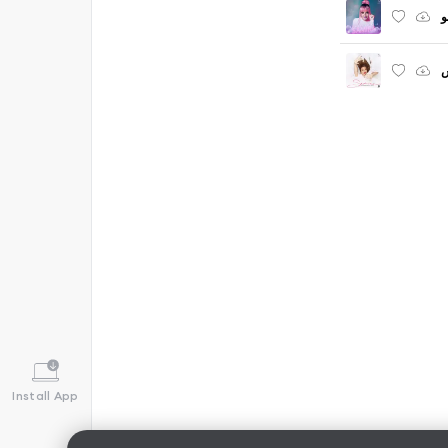
و
ش
Install App