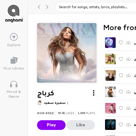
ى
Explore
ى
Your Library
ك
ي
Mood &
كرباج
Genre
سميرة سعيد
ل
AUG 2022
19.1K
LIKES
1.0M
PLAYS
Play
Like
ة