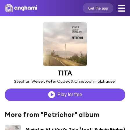
Get the app
TITA
Stephan Weiser, Peter Cudek & Christoph Holzhauser
Play for free
More from "Petrichor" album
Miniatur #1 / Veri's Tale (feat. Sylwia Bialas)