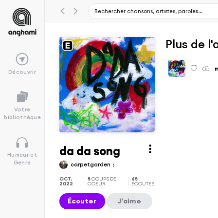
Plus de l
Découvrir
Votre
bibliothèque
da da song
Humeur et
Genre
carpetgarden
OCT.
5
COUPS DE
65
2022
COEUR
ÉCOUTES
Écouter
J'aime