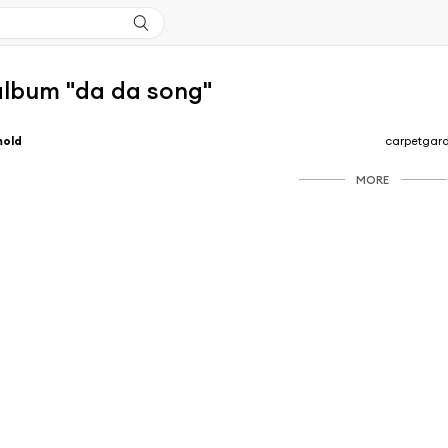
'album "da da song"
mold
carpetgar
MORE