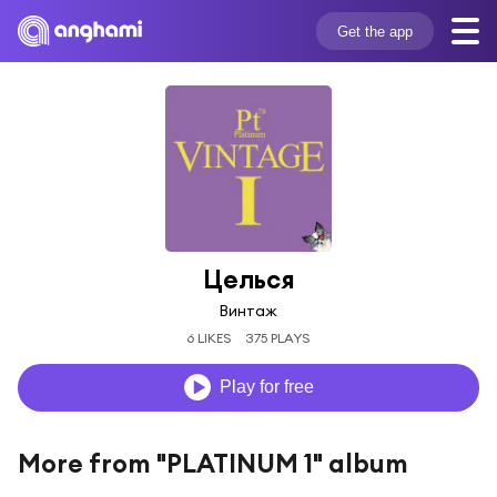
Get the app
Целься
Винтаж
6 LIKES
375 PLAYS
Play for free
More from "PLATINUM 1" album