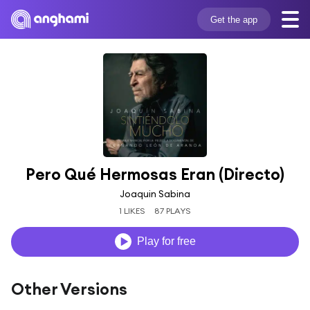
Get the app
Pero Qué Hermosas Eran (Directo)
Joaquin Sabina
1 LIKES
87 PLAYS
Play for free
Other Versions