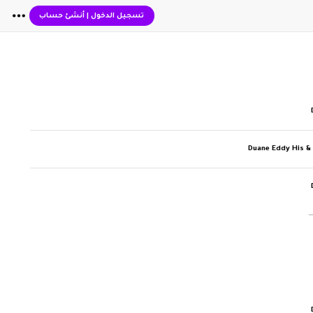
تسجيل الدخول
|
أنشئ حساب
Duane Eddy His &