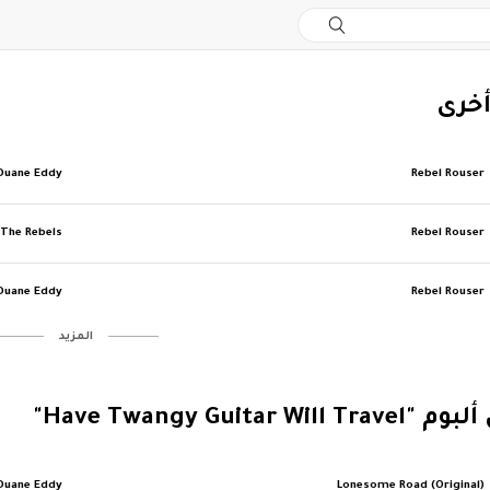
أخرى
Duane Eddy
Rebel Rouser
 The Rebels
Rebel Rouser
Duane Eddy
Rebel Rouser
‏المزيد
Have Twangy Guitar W"
Duane Eddy
Lonesome Road (Original)