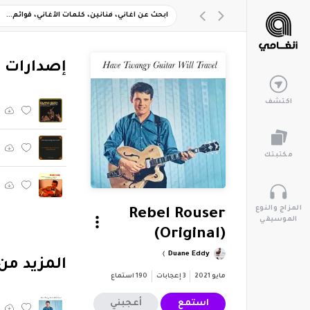
‏إصدارات 
اكتشف
مكتبتك
المزاج والنوع
Rebel Rouser
الموسيقي
(Original)
Duane Eddy
‏المزيد من ألبوم "ill Travel
مايو 2021
3
إعجابات
190
استماع
استمع
أعجبني