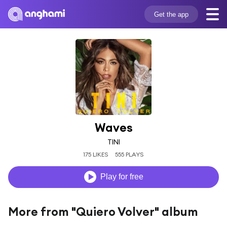
Get the app
Waves
TINI
175 LIKES
555 PLAYS
Play for free
More from "Quiero Volver" album