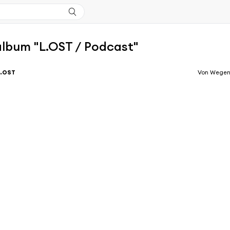
'album "L.OST / Podcast"
L.OST
Von Wegen 