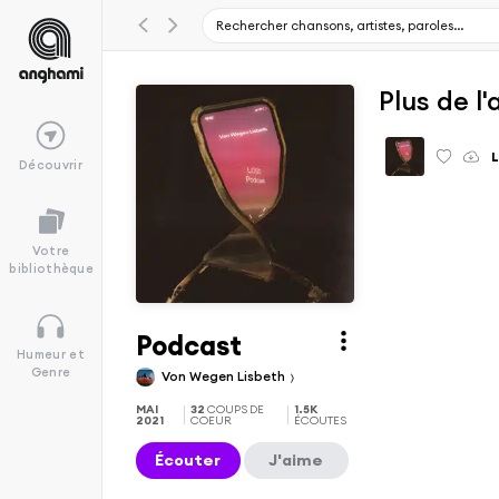
Plus de l
Découvrir
Votre
bibliothèque
Podcast
Humeur et
Genre
Von Wegen Lisbeth
MAI
32
COUPS DE
1.5K
2021
COEUR
ÉCOUTES
Écouter
J'aime