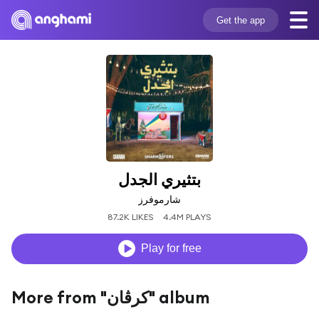
Get the app
بتثيري الجدل
شارموفرز
87.2K LIKES
4.4M PLAYS
Play for free
More from "كرڤان" album