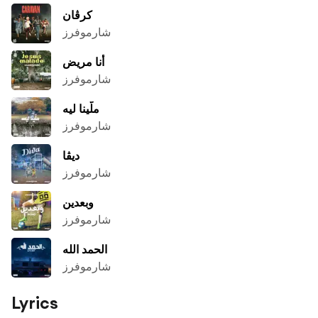
كرڤان
شارموفرز
أنا مريض
شارموفرز
ملّينا ليه
شارموفرز
ديڤا
شارموفرز
وبعدين
شارموفرز
الحمد الله
شارموفرز
Lyrics