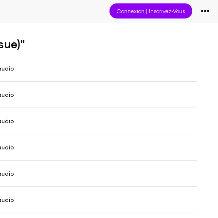
Connexion
|
Inscrivez-Vous
sue)"
audio
audio
audio
audio
audio
audio