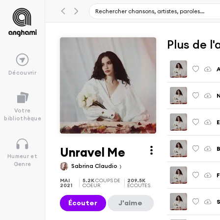
Plus de l
A
Découvrir
N
Votre
bibliothèque
E
Unravel Me
B
Humeur et
Genre
Sabrina Claudio
F
MAI
5.2K
COUPS DE
209.5K
2021
COEUR
ÉCOUTES
S
Écouter
J'aime