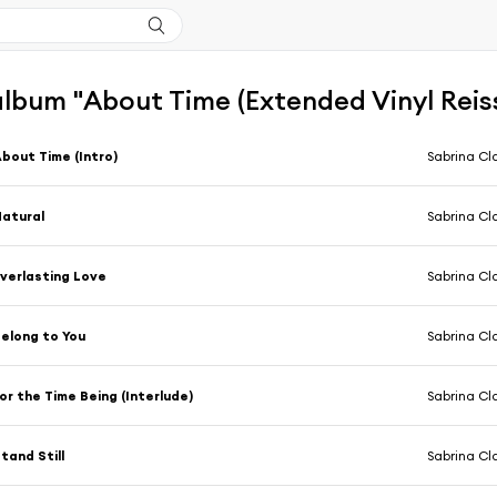
'album "About Time (Extended Vinyl Reis
bout Time (Intro)
Sabrina Cl
atural
Sabrina Cl
verlasting Love
Sabrina Cl
elong to You
Sabrina Cl
or the Time Being (Interlude)
Sabrina Cl
tand Still
Sabrina Cl