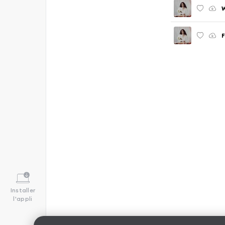
F
Installer
l'appli