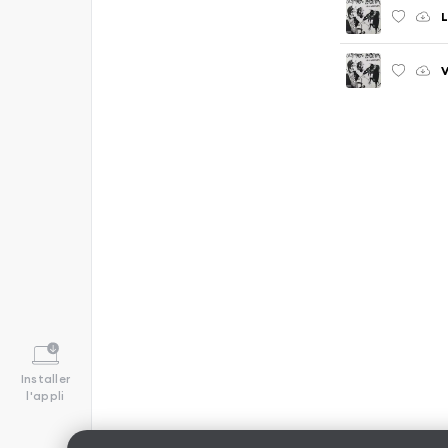
L
V
Installer
l'appli