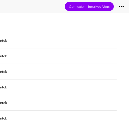
Connexion
|
Inscrivez-Vous
artok
artok
artok
artok
artok
artok