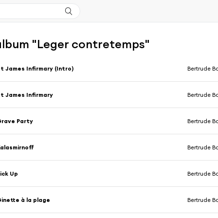
'album "Leger contretemps"
t James Infirmary (Intro)
Bertrude B
t James Infirmary
Bertrude B
rave Party
Bertrude B
alasmirnoff
Bertrude B
ick Up
Bertrude B
inette à la plage
Bertrude B