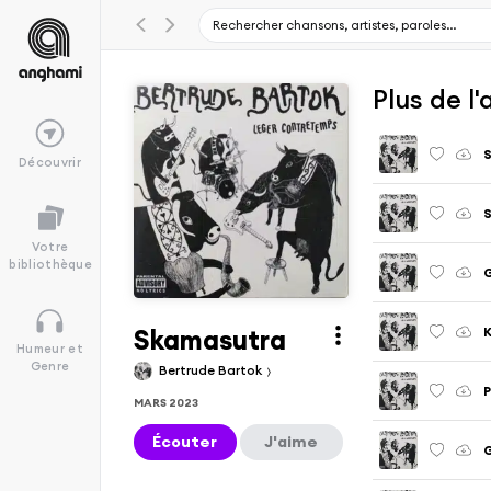
Plus de l
S
Découvrir
S
Votre
bibliothèque
G
Skamasutra
K
Humeur et
Genre
Bertrude Bartok
P
MARS 2023
Écouter
J'aime
G