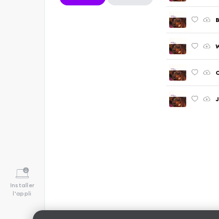
B
W
C
J
Installer
l'appli