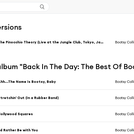
ersions
The Pinocchio Theory (Live at the Jungle Club, Tokyo, Japan - June 24-25, 1994)
Bootsy Col
'album "Back In The Day: The Best Of Bo
hh...The Name Is Bootsy, Baby
Bootsy Coll
tretchin' Out (In a Rubber Band)
Bootsy Coll
ollywood Squares
Bootsy Coll
'd Rather Be with You
Bootsy Coll