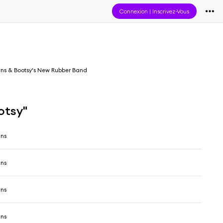
Connexion
|
Inscrivez-Vous
lins & Bootsy's New Rubber Band
otsy"
ins
ins
ins
ins