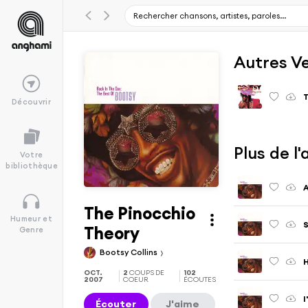
Autres V
Découvrir
Plus de l
Votre
bibliothèque
A
The Pinocchio
Humeur et
S
Theory
Genre
Bootsy Collins
H
OCT.
2
COUPS DE
102
2007
COEUR
ÉCOUTES
I
Écouter
J'aime