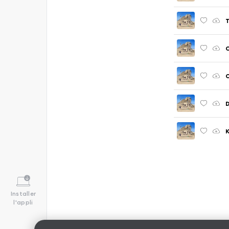
T
D
K
Installer
l'appli