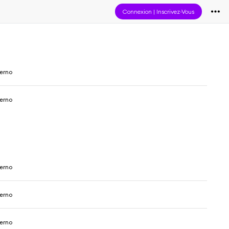
Connexion
|
Inscrivez-Vous
lerno
lerno
lerno
lerno
lerno