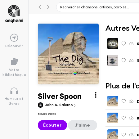
Autres V
S
Découvrir
S
Votre
bibliothèque
Plus de l
Silver Spoon
Humeur et
D
Genre
John A. Salerno
MARS 2023
B
Écouter
J'aime
D