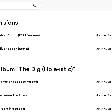
ersions
ilver Spoon (2024 Version)
John A. Sa
ilver Spoon (Remix)
John A. Sa
'album "The Dig (Hole-istic)"
ance That Lasts Forever
John A. Sa
etween the Lines
John A. Sa
ream in a Dream
John A. Sa