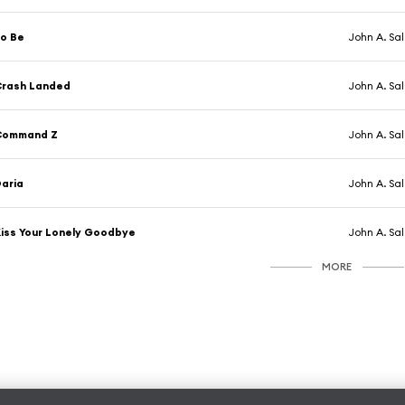
o Be
John A. Sa
Crash Landed
John A. Sa
Command Z
John A. Sa
aria
John A. Sa
iss Your Lonely Goodbye
John A. Sa
MORE