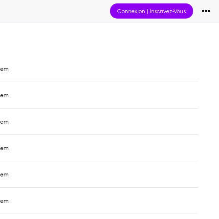
Connexion
|
Inscrivez-Vous
eem
eem
eem
eem
eem
eem