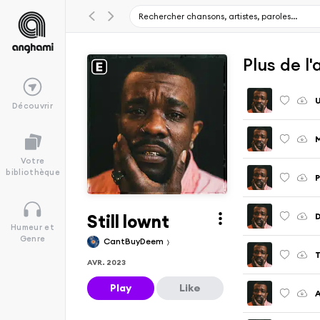
Plus de l
U
Découvrir
M
Votre
bibliothèque
P
Still lownt
D
Humeur et
Genre
CantBuyDeem
T
AVR. 2023
Play
Like
A