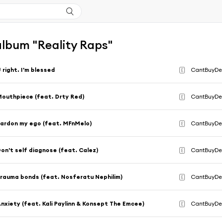
'album "Reality Raps"
 right. I'm blessed
CantBuyD
E
outhpiece (feat. Drty Red)
CantBuyD
E
ardon my ego (feat. MFnMelo)
CantBuyD
E
on't self diagnose (feat. Calez)
CantBuyD
E
rauma bonds (feat. Nosferatu Nephilim)
CantBuyD
E
nxiety (feat. Kali Paylinn & Konsept The Emcee)
CantBuyD
E