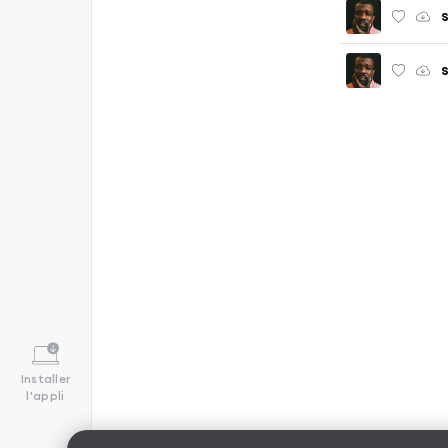
S
S
Installer
l'appli