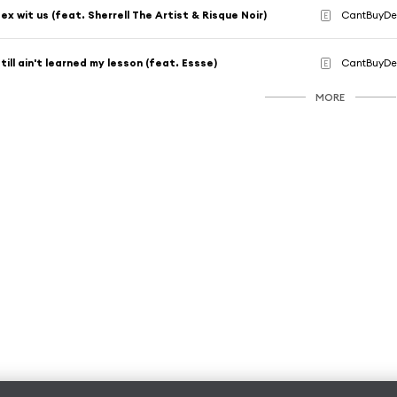
ex wit us (feat. Sherrell The Artist & Risque Noir)
CantBuyD
E
till ain't learned my lesson (feat. Essse)
CantBuyD
E
MORE