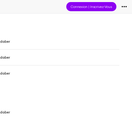
Connexion
|
Inscrivez-Vous
udaber
udaber
udaber
udaber