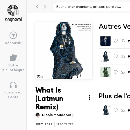
Autres V
W
Découvrir
W
Votre
bibliothèque
W
What Is
Humeur et
Plus de l
(Latmun
Genre
Remix)
W
Nicole Moudaber
SEPT. 2022
13
ÉCOUTES