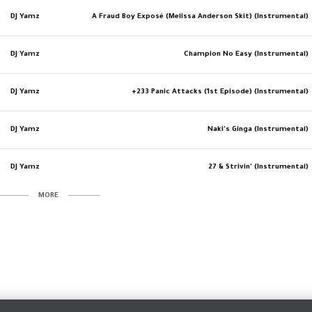
DJ Yamz
A Fraud Boy Exposé (Melissa Anderson Skit) (Instrumental)
DJ Yamz
Champion No Easy (Instrumental)
DJ Yamz
+233 Panic Attacks (1st Episode) (Instrumental)
DJ Yamz
Naki's Ginga (Instrumental)
DJ Yamz
27 & Strivin' (Instrumental)
MORE