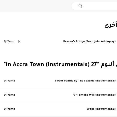
أخرى
DJ Yamz
Heaven’s Bridge (feat. John Addaquay)
E
in Accra Town (Instr)"
DJ Yamz
Sweet Palmie By The Seaside (Instrumental)
DJ Yamz
U 4 Smoke Well (Instrumental)
DJ Yamz
Broke (Instrumental)