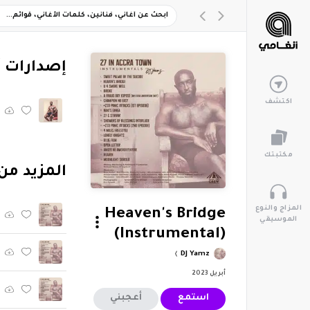
‏إصدارات 
اكتشف
مكتبتك
‏المزيد من ألبوم "27 umentals
المزاج والنوع
Heaven's Bridge
الموسيقي
(Instrumental)
DJ Yamz
أبريل 2023
استمع
أعجبني