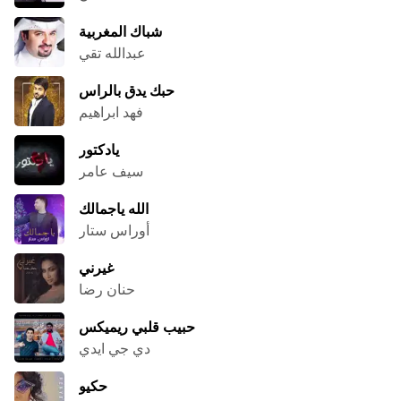
شباك المغربية
عبدالله تقي
حبك يدق بالراس
فهد ابراهيم
يادكتور
سيف عامر
الله ياجمالك
أوراس ستار
غيرني
حنان رضا
حبيب قلبي ريميكس
دي جي ايدي
حكيو