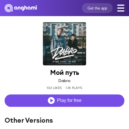
Get the app
Мой путь
Dabro
102 LIKES
1.1K PLAYS
Play for free
Other Versions