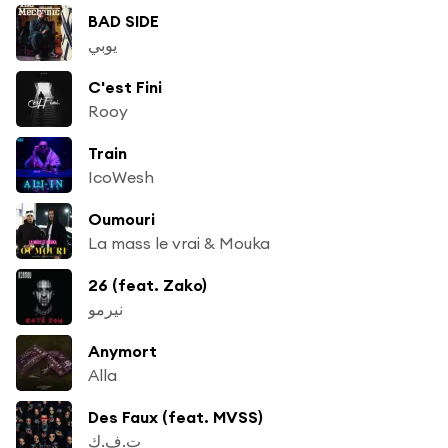
BAD SIDE
يوبي
C'est Fini
Rooy
Train
IcoWesh
Oumouri
La mass le vrai & Mouka
26 (feat. Zako)
نيرمو
Anymort
Alla
Des Faux (feat. MVSS)
ت.ف.ك