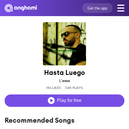
Get the app
Hasta Luego
L'wew
196 LIKES
7.4K PLAYS
Play for free
Recommended Songs