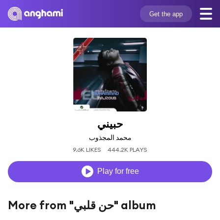
Get the app
حبيني
محمد المجذوب
9.6K LIKES
444.2K PLAYS
Play for free
More from "حن قلبي" album