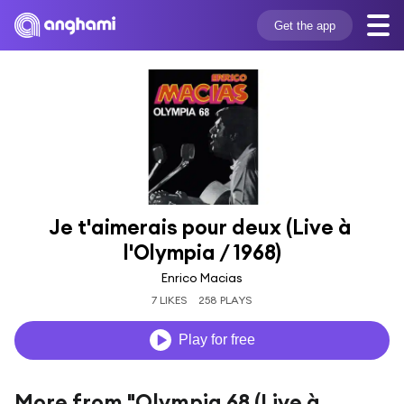
Get the app
Je t'aimerais pour deux (Live à 
l'Olympia / 1968)
Enrico Macias
7 LIKES
258 PLAYS
Play for free
More from "Olympia 68 (Live à