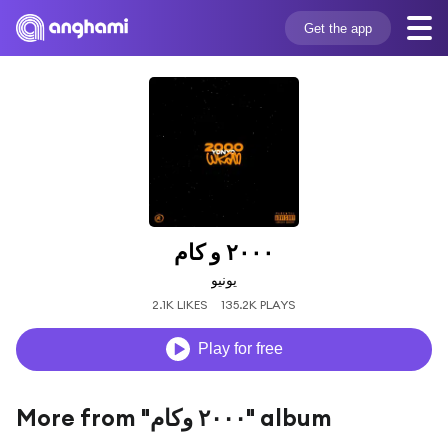
Get the app
٢٠٠٠ و كام
يونيو
2.1K LIKES
135.2K PLAYS
Play for free
More from "٢٠٠٠ وكام" album