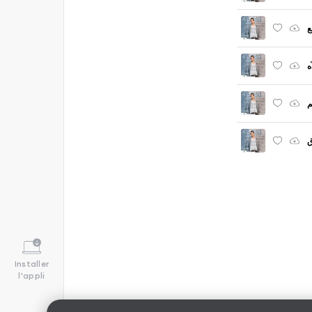
ع
ه
م
ق
Installer
l'appli