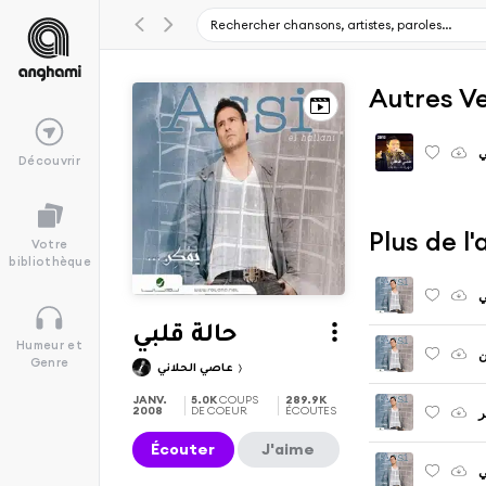
Autres V
ي
Découvrir
Votre
bibliothèque
حالة قلبي
Humeur et
ن
Genre
عاصي الحلاني
JANV.
5.0K
COUPS
289.9K
2008
DE COEUR
ÉCOUTES
ر
Écouter
J'aime
ي