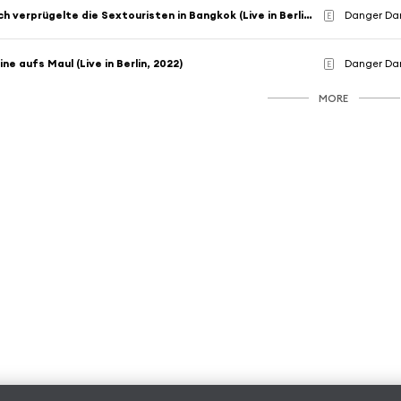
Ich verprügelte die Sextouristen in Bangkok (Live in Berlin, 2022)
Danger Da
E
ine aufs Maul (Live in Berlin, 2022)
Danger Da
E
MORE