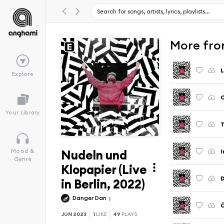
More from
L
Explore
O
Your Library
T
Nudeln und
I
Mood &
Genre
Klopapier (Live
D
in Berlin, 2022)
Danger Dan
Ö
JUN 2023
1
LIKE
49
PLAYS