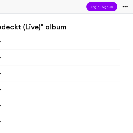
Login
|
Signup
edeckt (Live)" album
n
n
n
n
n
n