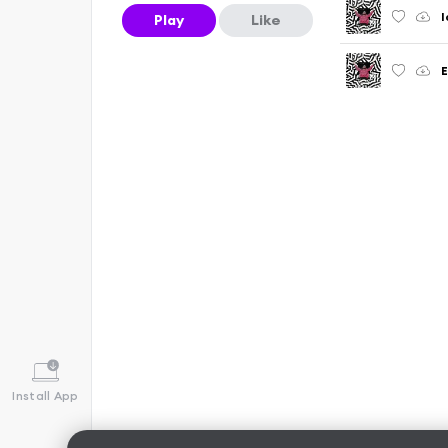
Play
Like
E
Install App