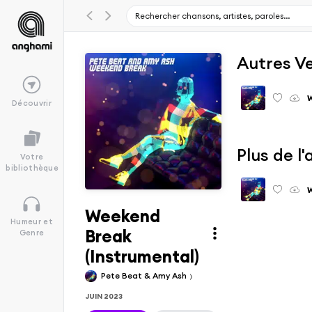
Autres V
Découvrir
Plus de 
Votre
bibliothèque
Weekend
Humeur et
Break
Genre
(Instrumental)
Pete Beat & Amy Ash
JUIN 2023