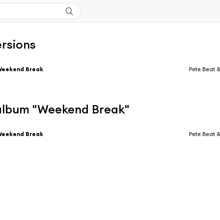
ersions
Weekend Break
Pete Beat 
l'album "Weekend Break"
Weekend Break
Pete Beat 