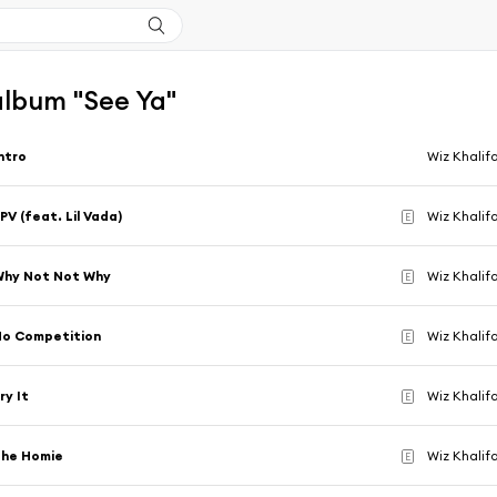
'album "See Ya"
ntro
Wiz Khalif
PV (feat. Lil Vada)
Wiz Khalif
E
Why Not Not Why
Wiz Khalif
E
No Competition
Wiz Khalif
E
ry It
Wiz Khalif
E
The Homie
Wiz Khalif
E