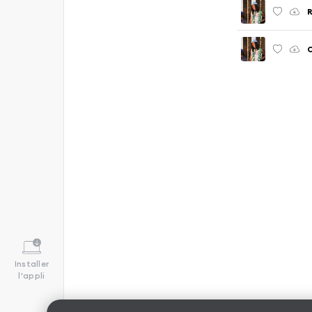
R
C
Installer
l'appli