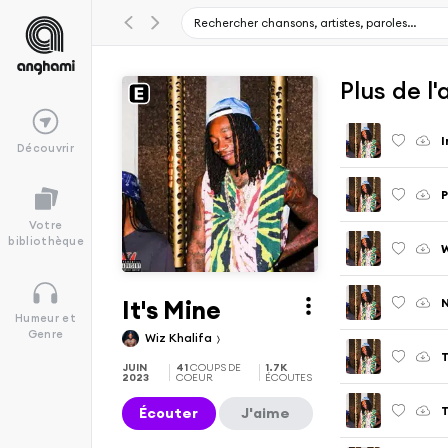
Plus de l
I
Découvrir
P
Votre
bibliothèque
It's Mine
Humeur et
Genre
Wiz Khalifa
T
JUIN
41
COUPS DE
1.7K
2023
COEUR
ÉCOUTES
Écouter
J'aime