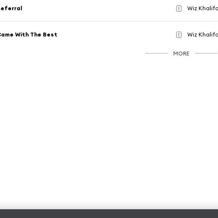
eferral
Wiz Khalif
E
ame With The Best
Wiz Khalif
E
MORE