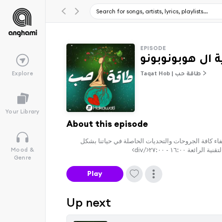
EPISODE
 ال هوبونوبونو
Explore
Taqat Hob | طاقة حب
Your Library
About this episode
على شفاء كافة الجروحات والتحديات الحاصلة في حياتنا بشكل
 - ٢٧:٠٠</div>
Mood &
Genre
Play
Up next