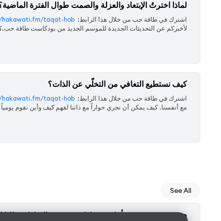
لماذا اخترتُ الإبتعاد والعزلة والصمت طوال الفترة الماضية؟
‏اشترك في طاقة حب من خلال هذا الرابط: ‫
tps://hakawati.fm/taqat-hob‬
لأخبركم عن التحديثات الجديدة للموسم الجديد من بودكاست طاقة حب.كم
كيف نستطيع التعافي من التخلّي عن الذات؟
‏اشترك في طاقة حب من خلال هذا الرابط: ‫
//hakawati.fm/taqat-hob‬
مع أنفسنا. كيف يمكن أن نجري حواراً مع ذاتنا لفهم كيف وأين نقوم يومياً با
See All
Ho'oponopono: تأمل من هاواي يستعين بالصلوات طلبا للتعافي والتسامح بين العائلة الواحدة