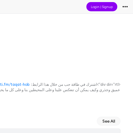
Login
|
Signup
<div dir="rtl">اشترك في طاقة حب من خلال هذا الرابط: ‫
ti.fm/taqat-hob‬
عميق وجذري وكيف يمكن أن تنعكس علينا وعلى المحيطين بنا وعلى كل ما يحيط بنا أو ما 
See All