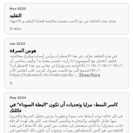
Nov 2023
التقليد
‏هدف هذه الحلقة من بودكاست هينمة مناقشة قضايا التقليد و الاجتهاد
1h 40m
Jan 2023
هوس السرقة
‏في هذه الحلقة نعرّف عن هذا الاضطراب وأبرز أسبابه وطرق معالجته.
فكيف أتعامل مع الموضوع اذا رأيت نفسي معنياً به؟ وكيف يمكنني أن
أواجه صديق(ة) لي يعاني من هذا الاضطراب؟<br /> <br /> <br /> <br />
استمع إلى بودكاست مبروك كبرتي على أنغامي الآن<br />
https://hakawati.fm/mabrouk-kbi ...
Show More
1s
May 2024
كاسر النمط: مزايا وتحديات أن تكون "البطة السوداء" في
عائلتك
‏في كل عائلة توجد أنماط تحد نمونا وتطورنا، وحين نحاول كسرها والخروج
منها نقابل بالتهكم، والمحاربة وتكسير المجاديف. لكن هل لهذه الرحلة
جانب مشرق؟ ما الذي سيحصل إن تمكنت من كسر تلك الأنماط؟ في هذه
الحلقة:من هو كاسر النمطماهي ميزات وعيوب أن تكون ذلك الشخص في