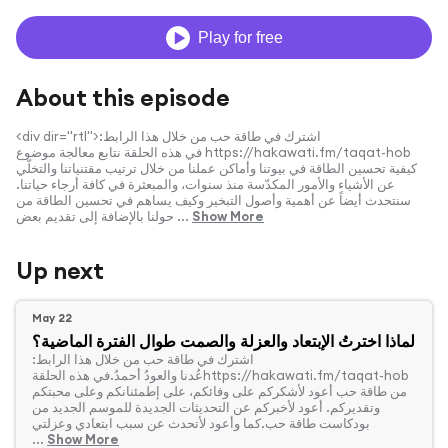
Play for free
About this episode
<div dir="rtl">اشترك في طاقة حب من خلال هذا الرابط:
‫https://hakawati.fm/taqat-hob‬ في هذه الحلقة نتابع معالجة موضوع
كيفية تحسين الطاقة في بيوتنا وأماكن عملنا من خلال ترتيب مقتنياتنا والتخلّي
عن الأشياء والأمور المكدّسة منذ سنوات، والمبعثرة في كافة أرجاء حياتنا.
سنتحدث أيضاً عن أهمية وأصول التبخير وكيف يساهم في تحسين الطاقة من
Show More
حولنا بالإضافة إلى تقديم بعض ...
Up next
May 22
لماذا اخترتُ الإبتعاد والعزلة والصمت طوال الفترة الماضية؟
‏اشترك في طاقة حب من خلال هذا الرابط:
‫https://hakawati.fm/taqat-hob‬عُدنا والعودُ أحمدُ.في هذه الحلقة
من طاقة حب أعود لأشكركم على وفائكم، على إطمئنانكم وعلى محبتكم
وتقديركم. أعود لأخبركم عن التحديثات الجديدة للموسم الجديد من
بودكاست طاقة حب.كما وأعود لأتحدث عن سبب ابتعادي وعزلتي
...
Show More