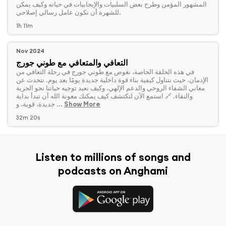
المشهور المؤمن وطرح بعض السلبيات والإيجابيات في حياته وكيف يمكن
للشهرة أن تكون عامل رسالي إصلاحي.
1h 11m
Nov 2024
التعافي والمتعافي مع طوني جورج
‏في هذه الحلقة الخاصة، نغوص مع طوني جورج في رحلة التعافي من
الإدمان، حيث نتناول كيفية بناء قوة داخلية جديدة يومًا بعد يوم. نتحدث عن
معاني الشفاء الروحي والدعم الإلهي، وكيف نعيد توجيه حياتنا نحو الحرية
والنقاء. 🔗 استمع الآن لتكتشف كيف يمكنك معونة الله أن تبدأ بداية
Show More
جديدة، قوية، و ...
32m 20s
Listen to millions of songs and
podcasts on Anghami