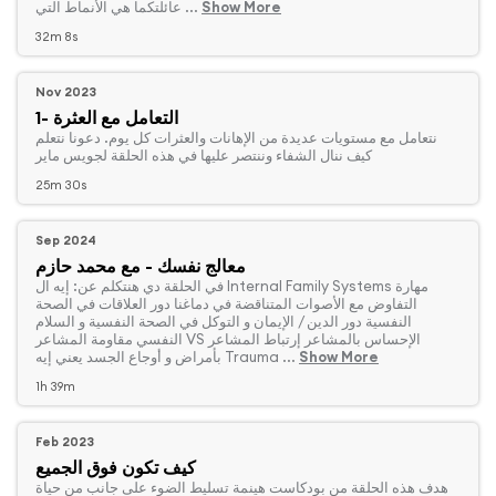
Show More
عائلتكما هي الأنماط التي ...
32m 8s
Nov 2023
التعامل مع العثرة -1
‏نتعامل مع مستويات عديدة من الإهانات والعثرات كل يوم. دعونا نتعلم
كيف ننال الشفاء وننتصر عليها في هذه الحلقة لجويس ماير
25m 30s
Sep 2024
معالج نفسك - مع محمد حازم
‏في الحلقة دي هنتكلم عن: إيه ال Internal Family Systems مهارة
التفاوض مع الأصوات المتناقضة في دماغنا دور العلاقات في الصحة
النفسية دور الدين / الإيمان و التوكل في الصحة النفسية و السلام
النفسي مقاومة المشاعر VS الإحساس بالمشاعر إرتباط المشاعر
Show More
بأمراض و أوجاع الجسد يعني إيه Trauma ...
1h 39m
Feb 2023
كيف تكون فوق الجميع
‏هدف هذه الحلقة من بودكاست هينمة تسليط الضوء على جانب من حياة