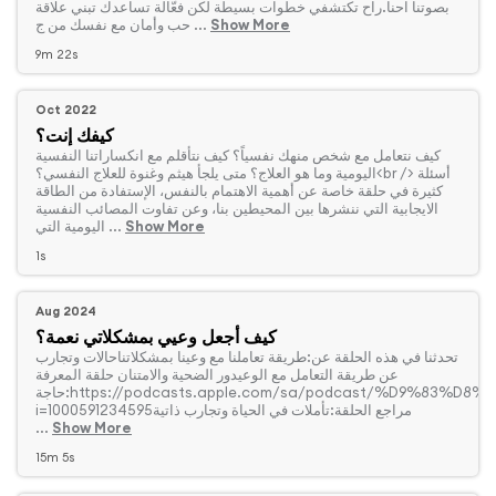
بصوتنا احنا.راح تكتشفي خطوات بسيطة لكن فعّالة تساعدك تبني علاقة
Show More
حب وأمان مع نفسك من ج ...
9m 22s
Oct 2022
كيفك إنت؟
‏كيف نتعامل مع شخص منهك نفسياً؟ كيف نتأقلم مع انكساراتنا النفسية
اليومية وما هو العلاج؟ متى يلجأ هيثم وغنوة للعلاج النفسي؟<br /> أسئلة
كثيرة في حلقة خاصة عن أهمية الاهتمام بالنفس، الإستفادة من الطاقة
الايجابية التي ننشرها بين المحيطين بنا، وعن تفاوت المصائب النفسية
Show More
اليومية التي ...
1s
Aug 2024
كيف أجعل وعيي بمشكلاتي نعمة؟
‏تحدثنا في هذه الحلقة عن:طريقة تعاملنا مع وعينا بمشكلاتناحالات وتجارب
عن طريقة التعامل مع الوعيدور الضحية والامتنان حلقة المعرفة
حاجة:https://podcasts.apple.com/sa/podcast/%D9%83%D8%A7%D9%84%D8%B4%D9%85%D8%B3/id1539089522?
i=1000591234595مراجع الحلقة:تأملات في الحياة وتجارب ذاتية
...
Show More
15m 5s