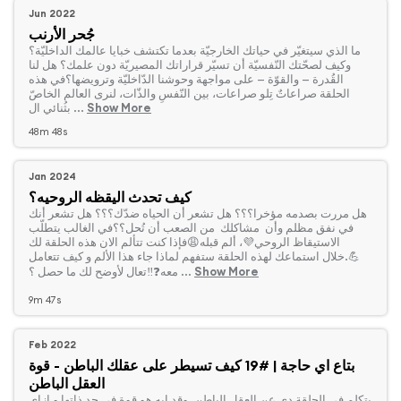
Jun 2022
جُحر الأرنب
‏ما الذي سيتغيّر في حياتك الخارجيّة بعدما تكتشف خبايا عالمك الداخليّة؟
وكيف لصحّتك النّفسيّة أن تسيّر قراراتك المصيريّة دون علمك؟ هل لنا
القُدرة — والقوّة — على مواجهة وحوشنا الدّاخليّة وترويضها؟في هذه
الحلقة صراعاتٌ تِلو صراعات، بين النّفسِ والذّات، لنرى العالم الخاصّ
Show More
بثُنائي ال ...
48m 48s
Jan 2024
كيف تحدث اليقظه الروحيه؟
‏هل مررت بصدمه مؤخرا؟؟؟ هل تشعر أن الحياه ضدّك؟؟؟ هل تشعر أنك
في نفق مظلم وأن مشاكلك من الصعب أن تُحل؟؟في الغالب يتطلّب
الاستيقاظ الروحي💜، ألم قبله😩فإذا كنت تتألم الان هذه الحلقة لك
💪.خلال استماعك لهذه الحلقة ستفهم لماذا جاء هذا الألم و كيف تتعامل
Show More
معه❓‼️تعال لأوضح لك ما حصل ؟ ...
9m 47s
Feb 2022
بتاع اي حاجة | #19 كيف تسيطر على عقلك الباطن - قوة
العقل الباطن
‏بتكلم في الحلقة دي عن العقل الباطن, وقد ايه هو قوة في حد ذاتها و ازاي