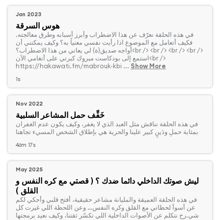
Jan 2023
هوس السرقة
‏في هذه الحلقة نعرّف عن هذا الاضطراب وأبرز أسبابه وطرق معالجته.
فكيف أتعامل مع الموضوع اذا رأيت نفسي معنياً به؟ وكيف يمكنني أن
أواجه صديق(ة) لي يعاني من هذا الاضطراب؟<br /> <br /> <br /> <br />
استمع إلى بودكاست مبروك كبرتي على أنغامي الآن<br />
https://hakawati.fm/mabrouk-kbi ...
Show More
1s
Nov 2022
خَفِّف حمل المشاعر السلبية
‏في هذه الحلقة نناقش مثل العبد الذي لا يغفر، وكيف يكون عدم الغفران
بمثابة حملِ ودَينٍ كبير علينا والحرية هي بإطلاق الشخص المسيء تجاهنا
46m 17s
May 2025
ليش صوتك الداخلي دائما ضدك ؟ ( قصتي مع كره النفس و
القلق )
‏في هذه الحلقة العميقة والمليانة مشاعر حقيقية، أفتح قلبي وأحكي لكم
عن أسوأ لحظاتي مع القلق وكره النفس… وعن اللحظة اللي غيرت كل
شي.رح نتكلم عن الأصوات الداخلية اللي تكسّر ثقتنا، وكيف نعيد برمجتها