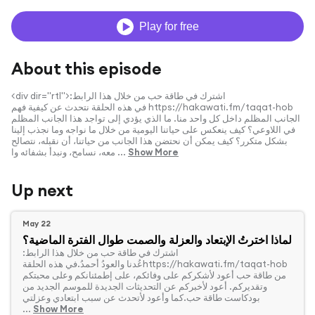
Play for free
About this episode
<div dir="rtl">اشترك في طاقة حب من خلال هذا الرابط:
‫https://hakawati.fm/taqat-hob‬ في هذه الحلقة نتحدث عن كيفية فهم
الجانب المظلم داخل كل واحد منا. ما الذي يؤدي إلى تواجد هذا الجانب المظلم
في اللاوعي؟ كيف ينعكس على حياتنا اليومية من خلال ما نواجه وما نجذب إلينا
بشكل متكرر؟ كيف يمكن أن نحتضن هذا الجانب من حياتنا، أن نقبله، نتصالح
Show More
معه، نسامح، ونبدأ بشفائه وا ...
Up next
May 22
لماذا اخترتُ الإبتعاد والعزلة والصمت طوال الفترة الماضية؟
‏اشترك في طاقة حب من خلال هذا الرابط:
‫https://hakawati.fm/taqat-hob‬عُدنا والعودُ أحمدُ.في هذه الحلقة
من طاقة حب أعود لأشكركم على وفائكم، على إطمئنانكم وعلى محبتكم
وتقديركم. أعود لأخبركم عن التحديثات الجديدة للموسم الجديد من
بودكاست طاقة حب.كما وأعود لأتحدث عن سبب ابتعادي وعزلتي
...
Show More