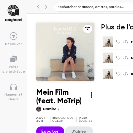
Plus de l
H
Découvrir
Votre
bibliothèque
I
Mein Film
Humeur et
(feat. MoTrip)
Genre
Namika
AOÛT
353
COUPS DE
14.6K
2015
COEUR
ÉCOUTES
Écouter
J'aime