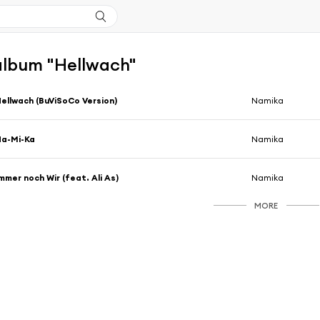
'album "Hellwach"
ellwach (BuViSoCo Version)
Namika
Na-Mi-Ka
Namika
mmer noch Wir (feat. Ali As)
Namika
MORE