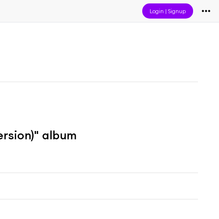
Login
|
Signup
ersion)" album