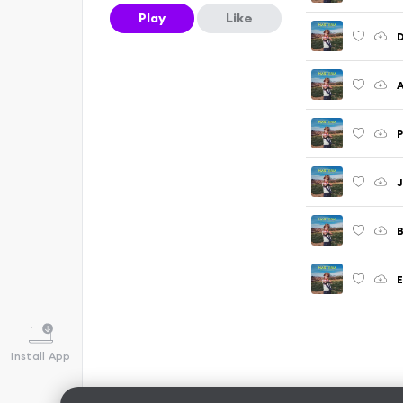
Play
Like
D
A
P
J
B
E
Install App