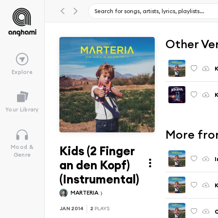
Other Ve
K
Explore
K
Your Library
More from
Kids (2 Finger
Mood &
Genre
I
an den Kopf)
(Instrumental)
K
MARTERIA
JAN 2014
2
PLAYS