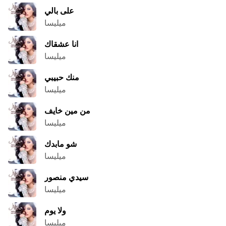
على بالي
ميليسا
انا عشقاك
ميليسا
منك حبيبي
ميليسا
من مين خايف
ميليسا
شو مابدك
ميليسا
سيدي منصور
ميليسا
ولا يوم
ميليسا