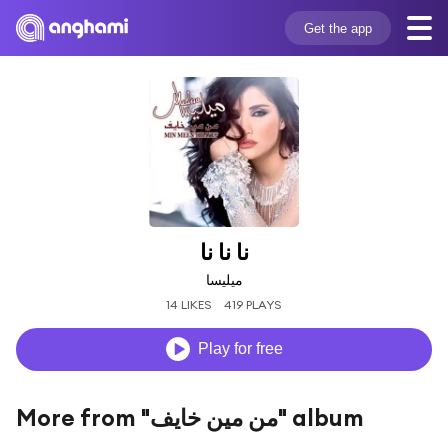
Get the app
نا نا نا
ميليسا
14 LIKES
419 PLAYS
Play for free
More from "من مين خايف" album