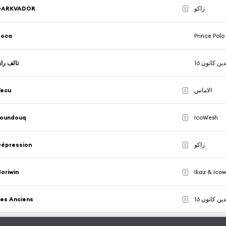
DARKVADOR
زاكو
E
Boca
Prince Polo
دين كانون 16
تالف را
Vecu
الاماس
E
Foundouq
IcoWesh
E
Dépression
زاكو
E
oriwin
Ikaz & Ico
E
es Anciens
دين كانون 16
E