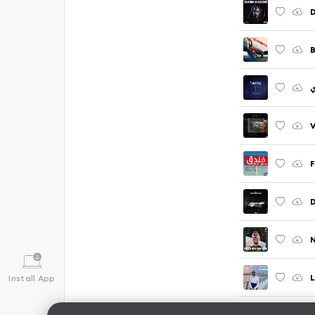
ي
N
L
Install App