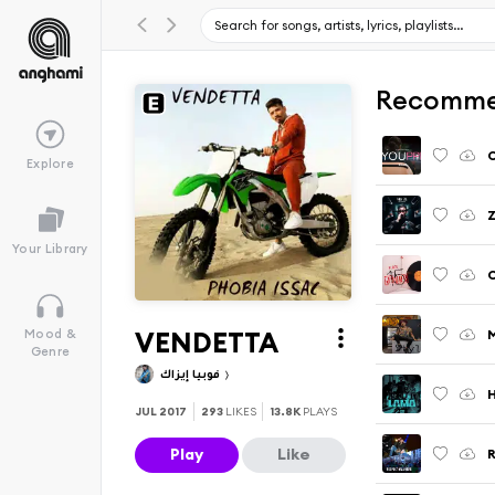
Recomme
Explore
Your Library
VENDETTA
M
Mood &
Genre
فوبيا إيزاك
H
JUL 2017
293
LIKES
13.8K
PLAYS
Play
Like