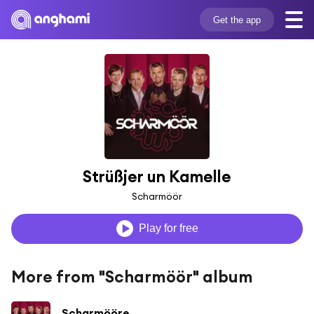
Get the app
Strüßjer un Kamelle
Scharmöör
Play for free
More from "Scharmöör" album
Scharmööre