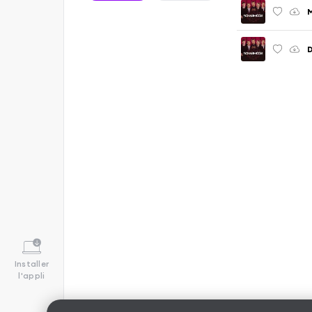
D
Installer
l'appli