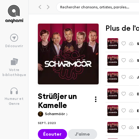
Plus de l
Découvrir
S
Votre
bibliothèque
Strüßjer un
D
Humeur et
Kamelle
Genre
E
Scharmöör
SEPT. 2023
Écouter
J'aime