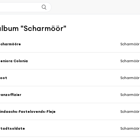
'album "Scharmöör"
Scharmööre
Scharmöör
eniora Colonia
Scharmöör
Joot
Scharmöör
anzoffizier
Scharmöör
indaachs-Fastelovends-Fleje
Scharmöör
Stadtsoldate
Scharmöör