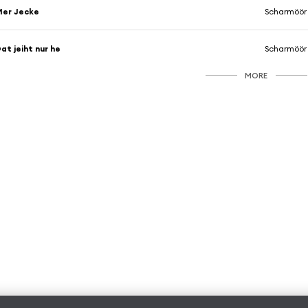
Mer Jecke
Scharmöör
at jeiht nur he
Scharmöör
MORE