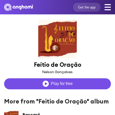
Get the app
Feitio de Oração
Nelson Gonçalves
Play for free
More from "Feitio de Oração" album
Baccará