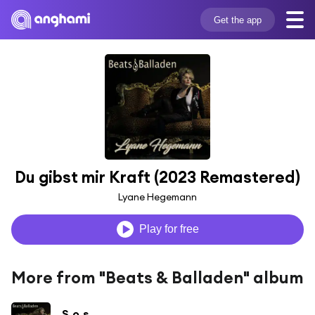
Get the app
Du gibst mir Kraft (2023 Remastered)
Lyane Hegemann
Play for free
More from "Beats & Balladen" album
S.o.s.