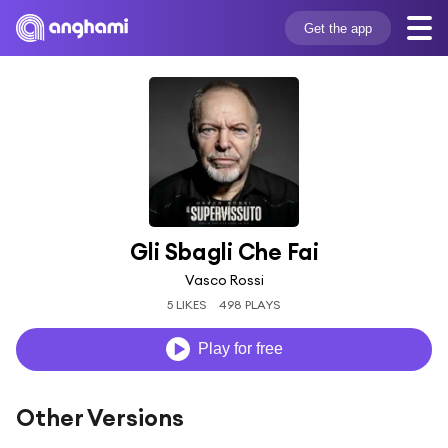
Get the app
Gli Sbagli Che Fai
Vasco Rossi
5 LIKES
498 PLAYS
Play for free
Other Versions