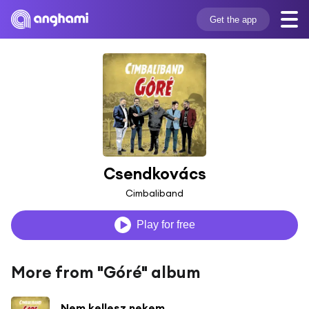
Get the app
Csendkovács
Cimbaliband
Play for free
More from "Góré" album
Nem kellesz nekem