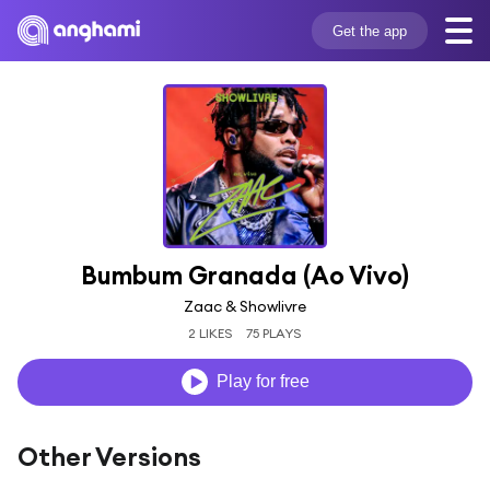
Get the app
Bumbum Granada (Ao Vivo)
Zaac & Showlivre
2 LIKES
75 PLAYS
Play for free
Other Versions