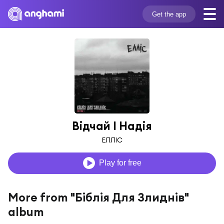
Get the app
Відчай І Надія
ЕЛЛІС
Play for free
More from "Біблія Для Злиднів"
album