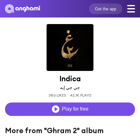
Get the app
Indica
جي جي إيه
386 LIKES
42.1K PLAYS
Play for free
More from "Ghram 2" album