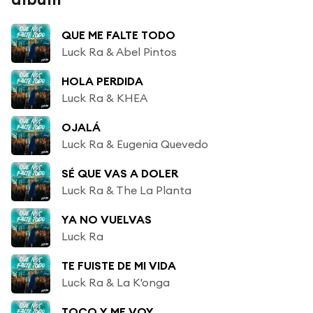
QUE ME FALTE TODO
Luck Ra & Abel Pintos
HOLA PERDIDA
Luck Ra & KHEA
OJALÁ
Luck Ra & Eugenia Quevedo
SÉ QUE VAS A DOLER
Luck Ra & The La Planta
YA NO VUELVAS
Luck Ra
TE FUISTE DE MI VIDA
Luck Ra & La K'onga
TOCO Y ME VOY