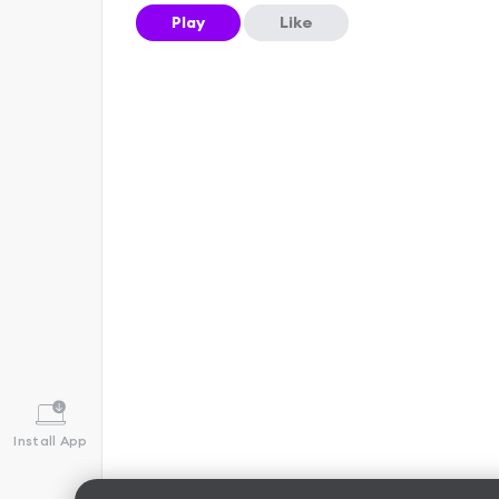
Play
Like
Install App