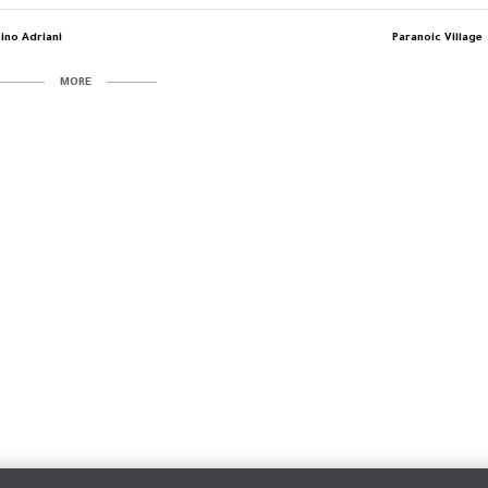
ino Adriani
Paranoic Village
MORE