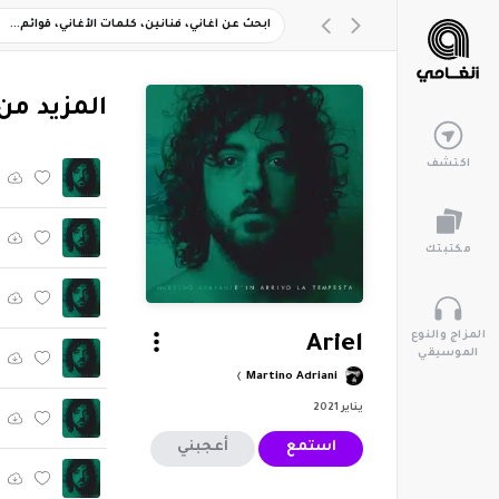
‏المزيد من ألبوم "mpesta
اكتشف
مكتبتك
المزاج والنوع
Ariel
الموسيقي
Martino Adriani
يناير 2021
استمع
أعجبني