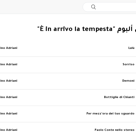
È in arrivo la te"
ino Adriani
Lulù
ino Adriani
Sorriso
ino Adriani
Demoni
ino Adriani
Bottiglie di Chianti
ino Adriani
Per mezz'ora del tuo sguardo
ino Adriani
Paolo Conte nello stereo